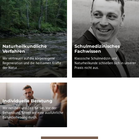
Natur­heil­kundliche
Schul­­medizinisches
Verfahren
Fachwissen
Wir vertrauen auf die körpereigene
Klassische Schulmedizin und
Regeneration und die heilsamen Kräfte
Naturheilkunde schließen sich in unserer
der Natur.
Praxis nicht aus.
Individuelle Beratung
Wir nehmen uns Zeit für Sie. Vor der
Behandlung führen wir eine ausführliche
Befunderhebung durch.