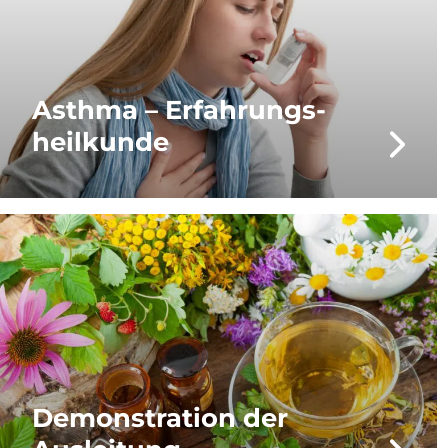
Asthma – Erfahrungs­
heilkunde
Demons­tration der