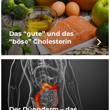
Das “gute” und das
“böse” Cholesterin
Der Dünndarm – das