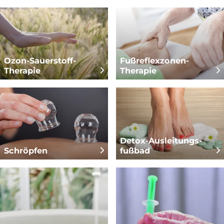
Ozon-Sauerstoff-
Fußreflexzonen-
Therapie
Therapie
Detox-Ausleitungs­
Schröpfen
fußbad