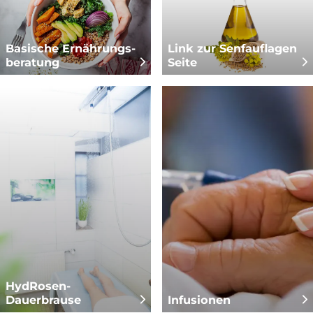
Basische Ernährungs­
Link zur Senfauflagen
beratung
Seite
HydRosen-
Dauerbrause
Infusionen