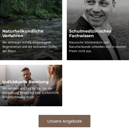
Naturheil­­kundliche
Schul­­medizinisches
Verfahren
Fachwissen
Wir vertrauen auf die körpereigene
Klassische Schulmedizin und
Regeneration und die heilsamen Kräfte
Naturheilkunde schließen sich in unserer
der Natur.
Praxis nicht aus.
Individuelle Beratung
Wir nehmen uns Zeit für Sie. Vor der
Behandlung führen wir eine ausführliche
Befunderhebung durch.
Unsere Angebote