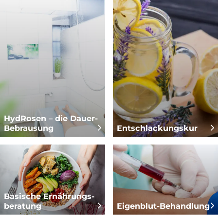
HydRosen – die Dauer-
Bebrausung
Entschlackungs­kur
Basische Ernährungs­
beratung
Eigenblut-Behandlung