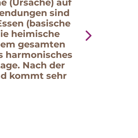
e (Ursache) auf
Ausgezeichn
wendungen sind
Behandl
Essen (basische
zahlreichen
die heimische
vermittelte
 dem gesamten
eines Traini
nes harmonisches
letztens habe
Lage. Nach der
nd kommt sehr