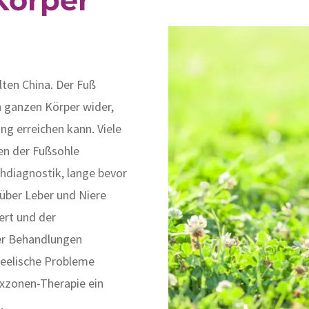
lten China. Der Fuß
n ganzen Körper wider,
g erreichen kann. Viele
en der Fußsohle
ühdiagnostik, lange bevor
über Leber und Niere
ert und der
ser Behandlungen
 seelische Probleme
exzonen-Therapie ein
.