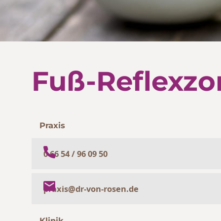
Fuß-Reflexzo
Praxis
0 66 54 / 96 09 50
praxis@dr-von-rosen.de
Klinik