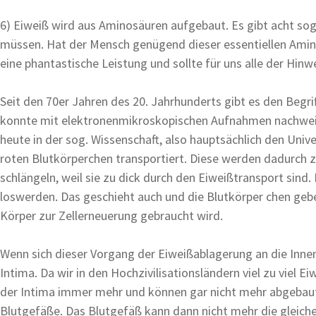
6) Eiweiß wird aus Aminosäuren aufgebaut. Es gibt acht so
müssen. Hat der Mensch genügend dieser essentiellen Aminos
eine phantastische Leistung und sollte für uns alle der Hin
Seit den 70er Jahren des 20. Jahrhunderts gibt es den Begri
konnte mit elektronenmikroskopischen Aufnahmen nachweise
heute in der sog. Wissenschaft, also hauptsächlich den Univ
roten Blutkörperchen transportiert. Diese werden dadurch z
schlängeln, weil sie zu dick durch den Eiweißtransport sind
loswerden. Das geschieht auch und die Blutkörper chen gebe
Körper zur Zellerneuerung gebraucht wird.
Wenn sich dieser Vorgang der Eiweißablagerung an die Innen
Intima. Da wir in den Hochzivilisationsländern viel zu vie
der Intima immer mehr und können gar nicht mehr abgebaut
Blutgefäße. Das Blutgefäß kann dann nicht mehr die gleiche