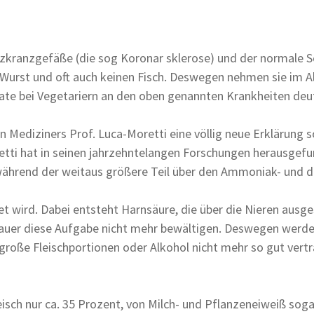
kranzgefäße (die sog Koronar sklerose) und der normale Sch
 Wurst und oft auch keinen Fisch. Deswegen nehmen sie im A
te bei Vegetariern an den oben genannten Krankheiten deutli
 Mediziners Prof. Luca-Moretti eine völlig neue Erklärung s
etti hat in seinen jahrzehntelangen Forschungen herausgefun
, während der weitaus größere Teil über den Ammoniak- und
ftet wird. Dabei entsteht Harnsäure, die über die Nieren au
Dauer diese Aufgabe nicht mehr bewältigen. Deswegen werd
große Fleischportionen oder Alkohol nicht mehr so gut vertr
isch nur ca. 35 Prozent, von Milch- und Pflanzeneiweiß sog