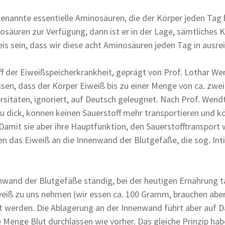
genannte essentielle Aminosäuren, die der Körper jeden Tag
äuren zur Verfügung, dann ist er in der Lage, sämtliches K
weis sein, dass wir diese acht Aminosäuren jeden Tag in aus
ff der Eiweißspeicherkrankheit, geprägt von Prof. Lothar Wen
n, dass der Körper Eiweiß bis zu einer Menge von ca. zwei
ersitäten, ignoriert, auf Deutsch geleugnet. Nach Prof. Wen
u dick, können keinen Sauerstoff mehr transportieren und kö
. Damit sie aber ihre Hauptfunktion, den Sauerstofftransport
n das Eiweiß an die Innenwand der Blutgefäße, die sog. Inti
wand der Blutgefäße ständig, bei der heutigen Ernährung täg
l Eiweiß zu uns nehmen (wir essen ca. 100 Gramm, brauchen a
 werden. Die Ablagerung an der Innenwand führt aber auf D
 Menge Blut durchlassen wie vorher. Das gleiche Prinzip hab