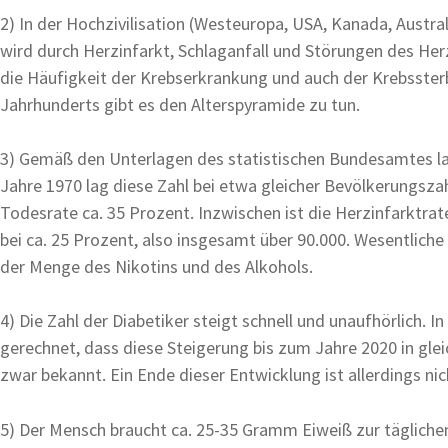
2) In der Hochzivilisation (Westeuropa, USA, Kanada, Austral
wird durch Herzinfarkt, Schlaganfall und Störungen des Her
die Häufigkeit der Krebserkrankung und auch der Krebssterbe
Jahrhunderts gibt es den Alterspyramide zu tun.
3) Gemäß den Unterlagen des statistischen Bundesamtes lag 
Jahre 1970 lag diese Zahl bei etwa gleicher Bevölkerungszah
Todesrate ca. 35 Prozent. Inzwischen ist die Herzinfarktra
bei ca. 25 Prozent, also insgesamt über 90.000. Wesentlich
der Menge des Nikotins und des Alkohols.
4) Die Zahl der Diabetiker steigt schnell und unaufhörlich
gerechnet, dass diese Steigerung bis zum Jahre 2020 in gle
zwar bekannt. Ein Ende dieser Entwicklung ist allerdings nich
5) Der Mensch braucht ca. 25-35 Gramm Eiweiß zur täglichen