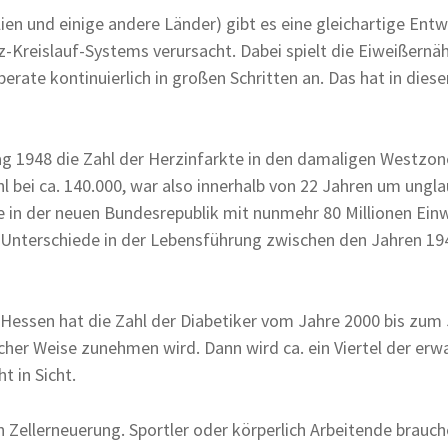
ien und einige andere Länder) gibt es eine gleichartige Entw
z-Kreislauf-Systems verursacht. Dabei spielt die Eiweißernä
rate kontinuierlich in großen Schritten an. Das hat in diese
1948 die Zahl der Herzinfarkte in den damaligen Westzonen,
l bei ca. 140.000, war also innerhalb von 22 Jahren um ungl
te in der neuen Bundesrepublik mit nunmehr 80 Millionen Ein
e Unterschiede in der Lebensführung zwischen den Jahren 19
. In Hessen hat die Zahl der Diabetiker vom Jahre 2000 bis
icher Weise zunehmen wird. Dann wird ca. ein Viertel der er
t in Sicht.
 Zellerneuerung. Sportler oder körperlich Arbeitende brauch