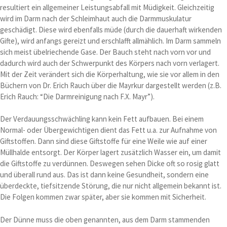
resultiert ein allgemeiner Leistungsabfall mit Müdigkeit. Gleichzeitig
wird im Darm nach der Schleimhaut auch die Darmmuskulatur
geschädigt. Diese wird ebenfalls müde (durch die dauerhaft wirkenden
Gifte), wird anfangs gereizt und erschlafft allmählich. Im Darm sammeln
sich meist übelriechende Gase. Der Bauch steht nach vorn vor und
dadurch wird auch der Schwerpunkt des Körpers nach vorn verlagert.
Mit der Zeit verändert sich die Körperhaltung, wie sie vor allem in den
Büchern von Dr. Erich Rauch über die Mayrkur dargestellt werden (z.B.
Erich Rauch: “Die Darmreinigung nach F.X. Mayr”).
Der Verdauungsschwächling kann kein Fett aufbauen. Bei einem
Normal- oder Übergewichtigen dient das Fett u.a. zur Aufnahme von
Giftstoffen. Dann sind diese Giftstoffe für eine Weile wie auf einer
Müllhalde entsorgt. Der Körper lagert zusätzlich Wasser ein, um damit
die Giftstoffe zu verdünnen. Deswegen sehen Dicke oft so rosig glatt
und überall rund aus. Das ist dann keine Gesundheit, sondern eine
überdeckte, tiefsitzende Störung, die nur nicht allgemein bekannt ist.
Die Folgen kommen zwar später, aber sie kommen mit Sicherheit.
Der Dünne muss die oben genannten, aus dem Darm stammenden