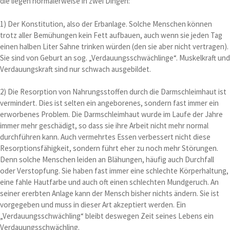
die liegen normalerweise in zwei Dingen:
1) Der Konstitution, also der Erbanlage. Solche Menschen können
trotz aller Bemühungen kein Fett aufbauen, auch wenn sie jeden Tag
einen halben Liter Sahne trinken würden (den sie aber nicht vertragen).
Sie sind von Geburt an sog. „Verdauungsschwächlinge“. Muskelkraft und
Verdauungskraft sind nur schwach ausgebildet.
2) Die Resorption von Nahrungsstoffen durch die Darmschleimhaut ist
vermindert. Dies ist selten ein angeborenes, sondern fast immer ein
erworbenes Problem. Die Darmschleimhaut wurde im Laufe der Jahre
immer mehr geschädigt, so dass sie ihre Arbeit nicht mehr normal
durchführen kann. Auch vermehrtes Essen verbessert nicht diese
Resorptionsfähigkeit, sondern führt eher zu noch mehr Störungen.
Denn solche Menschen leiden an Blähungen, häufig auch Durchfall
oder Verstopfung. Sie haben fast immer eine schlechte Körperhaltung,
eine fahle Hautfarbe und auch oft einen schlechten Mundgeruch. An
seiner ererbten Anlage kann der Mensch bisher nichts ändern. Sie ist
vorgegeben und muss in dieser Art akzeptiert werden. Ein
„Verdauungsschwächling“ bleibt deswegen Zeit seines Lebens ein
Verdauungsschwächling.