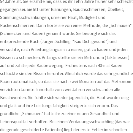
54 Jahre alt. Sie erzählte mir, dass es ihr zehn Jahre früher sehr schlecht
gegangen sei. Sie litt unter Blähungen, Bauchschmerzen, Übelkeit,
Stimmungsschwankungen, unreiner Haut, Müdigkeit und
Rückenschmerzen. Dann hörte sie von einer Methode, die „Schmauen“
(Schmecken und Kauen) genannt wurde. Sie besorgte sich das
entsprechende Buch (Jürgen Schilling: “Kau Dich gesund”) und
versuchte, nach Anleitung langsam zu essen, gut zu kauen und jeden
Bissen zu schmecken. Anfangs stellte sie ein Metronom (Taktmesser)
auf und zählte jede Kaubewegung. Frühestens nach 40-mal Kauen
schluckte sie den Bissen herunter. Allmählich wurde das sehr gründliche
Kauen automatisch, so dass sie nach zwei Monaten auf das Metronom
verzichten konnte. Innerhalb von zwei Jahren verschwanden alle
Beschwerden. Sie fühlte sich wieder jugendlich, die Haut wurde rosig
und glatt und ihre Leistungsfähigkeit steigerte sich enorm. Das
gründliche „Schmauen“ hatte ihr zu einer neuen Gesundheit und
Lebensqualität verholfen. Bei einem Verdauungsschwächling (das war
die gerade geschilderte Patientin) liegt der erste Fehler im schnellen