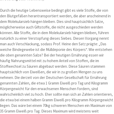
Durch die heutige Lebensweise bedingt gibt es viele Stoffe, die von
den Blutgefäßen herantransportiert werden, die aber anscheinend in
dem Molekularsieb hängen bleiben. Dies sind hauptsächlich Salze,
möglicherweise auch Giftstoffe, die nicht ausgeschieden werden
können. Alle Stoffe, die in dem Molekularsieb hängen bleiben, führen
natürlich zu einer Verstopfung dieses Siebes. Diesen Vorgang nennt
man auch Verschlackung, sodass Prof. Heine den Satz prägte: „Das
weiche Bindegewebe ist die Mülldeponie des Körpers“. Wie entstehen
die oben genannten Salze? Bei der heutigen Ernährung essen wir
häufig Nahrungsmittel mit zu hohem Anteil von Stoffen, die im
Stoffwechsel zu Säuren abgebaut werden. Diese Säuren stammen
hauptsächlich von Eiweißen, die wir in zu großen Mengen zu uns
nehmen. Die derzeit von der Deutschen Gesellschaft für Ernährung
genannten Zahlen, die etwa 1 Gramm Eiweiß pro Tag und Kilogramm
Körpergewicht für den erwachsenen Menschen fordern, sind
wahrscheinlich viel zu hoch. Eher sollte man sich an Zahlen orientieren,
die etwa bei einem halben Gramm Eiweiß pro Kilogramm Körpergewicht
liegen. Das wäre bei einem 70kg schweren Menschen ein Maximum von
35 Gramm Eiweiß pro Tag. Dieses Maximum wird meistens weit