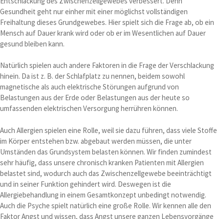
Entschlackung des Zwischenzellgewebes verbessert. Denn
Gesundheit geht nur einher mit einer möglichst vollständigen
Freihaltung dieses Grundgewebes. Hier spielt sich die Frage ab, ob ein
Mensch auf Dauer krank wird oder ob er im Wesentlichen auf Dauer
gesund bleiben kann.
Natürlich spielen auch andere Faktoren in die Frage der Verschlackung
hinein. Da ist z. B. der Schlafplatz zu nennen, beidem sowohl
magnetische als auch elektrische Störungen aufgrund von
Belastungen aus der Erde oder Belastungen aus der heute so
umfassenden elektrischen Versorgung herrühren können.
Auch Allergien spielen eine Rolle, weil sie dazu führen, dass viele Stoffe
im Körper entstehen bzw. abgebaut werden müssen, die unter
Umständen das Grundsystem belasten können. Wir finden zumindest
sehr häufig, dass unsere chronisch kranken Patienten mit Allergien
belastet sind, wodurch auch das Zwischenzellgewebe beeinträchtigt
und in seiner Funktion gehindert wird. Deswegen ist die
Allergiebehandlung in einem Gesamtkonzept unbedingt notwendig.
Auch die Psyche spielt natürlich eine große Rolle. Wir kennen alle den
Faktor Angst und wissen, dass Angst unsere ganzen Lebensvorgänge