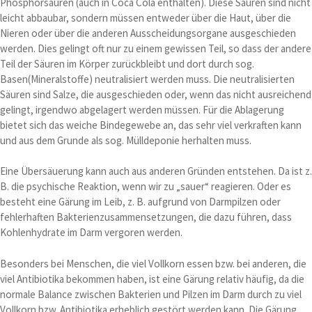
Phosphorsäuren (auch in Coca Cola enthalten). Diese Säuren sind nicht
leicht abbaubar, sondern müssen entweder über die Haut, über die
Nieren oder über die anderen Ausscheidungsorgane ausgeschieden
werden. Dies gelingt oft nur zu einem gewissen Teil, so dass der andere
Teil der Säuren im Körper zurückbleibt und dort durch sog.
Basen(Mineralstoffe) neutralisiert werden muss. Die neutralisierten
Säuren sind Salze, die ausgeschieden oder, wenn das nicht ausreichend
gelingt, irgendwo abgelagert werden müssen. Für die Ablagerung
bietet sich das weiche Bindegewebe an, das sehr viel verkraften kann
und aus dem Grunde als sog. Mülldeponie herhalten muss.
Eine Übersäuerung kann auch aus anderen Gründen entstehen. Da ist z.
B. die psychische Reaktion, wenn wir zu „sauer“ reagieren. Oder es
besteht eine Gärung im Leib, z. B. aufgrund von Darmpilzen oder
fehlerhaften Bakterienzusammensetzungen, die dazu führen, dass
Kohlenhydrate im Darm vergoren werden.
Besonders bei Menschen, die viel Vollkorn essen bzw. bei anderen, die
viel Antibiotika bekommen haben, ist eine Gärung relativ häufig, da die
normale Balance zwischen Bakterien und Pilzen im Darm durch zu viel
Vollkorn bzw. Antibiotika erheblich gestört werden kann. Die Gärung