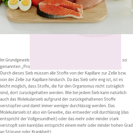
Im Grundgewebe gibt es ein so genanntes Molekularsieb, das aus so
genannten „Proteoglykanen”, d.h. Eiweiß-Zuckerstoffen besteht.
Durch dieses Sieb müssen alle Stoffe von der Kapillare zur Zelle bzw.
von der Zelle zur Kapillare hindurch. Da das Sieb sehr eng ist, ist es
leicht möglich, dass Stoffe, die für den Organismus nicht zuträglich
sind, dort zurückgehalten werden. Wie bei jedem Sieb kann natürlich
auch das Molekularsieb aufgrund der zurückgehaltenen Stoffe
verstopfen und damit immer weniger durchlässig werden. Das
Molekularsieb ist also ein Gewebe, das entweder voll durchlässig (das
entspricht der Vollgesundheit) oder das mehr oder minder stark
verstopft sein kann(das entspricht einem mehr oder minder hohen Grad
an Störung oder Krankheit).