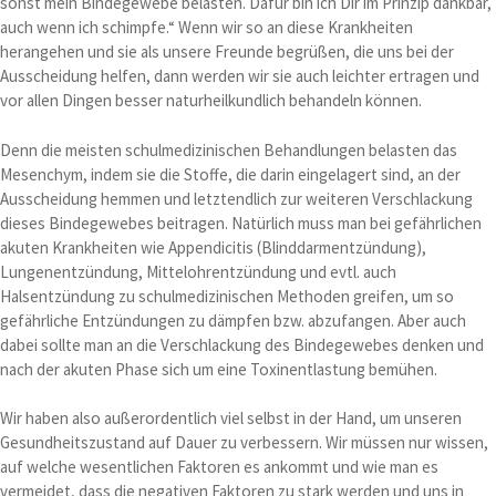
sonst mein Bindegewebe belasten. Dafür bin ich Dir im Prinzip dankbar,
auch wenn ich schimpfe.“ Wenn wir so an diese Krankheiten
herangehen und sie als unsere Freunde begrüßen, die uns bei der
Ausscheidung helfen, dann werden wir sie auch leichter ertragen und
vor allen Dingen besser naturheilkundlich behandeln können.
Denn die meisten schulmedizinischen Behandlungen belasten das
Mesenchym, indem sie die Stoffe, die darin eingelagert sind, an der
Ausscheidung hemmen und letztendlich zur weiteren Verschlackung
dieses Bindegewebes beitragen. Natürlich muss man bei gefährlichen
akuten Krankheiten wie Appendicitis (Blinddarmentzündung),
Lungenentzündung, Mittelohrentzündung und evtl. auch
Halsentzündung zu schulmedizinischen Methoden greifen, um so
gefährliche Entzündungen zu dämpfen bzw. abzufangen. Aber auch
dabei sollte man an die Verschlackung des Bindegewebes denken und
nach der akuten Phase sich um eine Toxinentlastung bemühen.
Wir haben also außerordentlich viel selbst in der Hand, um unseren
Gesundheitszustand auf Dauer zu verbessern. Wir müssen nur wissen,
auf welche wesentlichen Faktoren es ankommt und wie man es
vermeidet, dass die negativen Faktoren zu stark werden und uns in