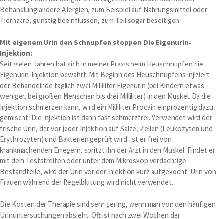
Behandlung andere Allergien, zum Beispiel auf Nahrungsmittel oder
Tierhaare, günstig beeinflussen, zum Teil sogar beseitigen.
Mit eigenem Urin den Schnupfen stoppen Die Eigenurin-
Injektion:
Seit vielen Jahren hat sich in meiner Praxis beim Heuschnupfen die
Eigenurin-Injektion bewährt. Mit Beginn des Heuschnupfens injiziert
der Behandelnde täglich zwei Milliliter Eigenurin (bei Kindern etwas
weniger, bei großen Menschen bis drei Milliliter) in den Muskel. Da die
Injektion schmerzen kann, wird ein Milliliter Procain einprozentig dazu
gemischt. Die Injektion ist dann fast schmerzfrei. Verwendet wird der
frische Urin, der vor jeder Injektion auf Salze, Zellen (Leukozyten und
Erythrozyten) und Bakterien geprüft wird. Ist er frei von
krankmachenden Erregern, spritzt ihn der Arzt in den Muskel. Findet er
mit dem Teststreifen oder unter dem Mikroskop verdächtige
Bestandteile, wird der Urin vor der Injektion kurz aufgekocht. Urin von
Frauen während der Regelblutung wird nicht verwendet.
Die Kosten der Therapie sind sehr gering, wenn man von den häufigen
Urinuntersuchungen absieht. Oft ist nach zwei Wochen der