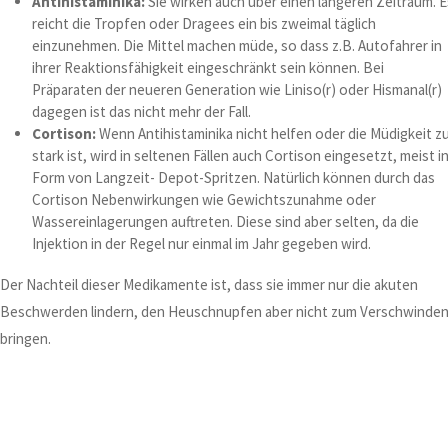
Antihistaminika:
Sie wirken auch über einen längeren Zeitraum. E
reicht die Tropfen oder Dragees ein bis zweimal täglich
einzunehmen. Die Mittel machen müde, so dass z.B. Autofahrer in
ihrer Reaktionsfähigkeit eingeschränkt sein können. Bei
Präparaten der neueren Generation wie Liniso(r) oder Hismanal(r)
dagegen ist das nicht mehr der Fall.
Cortison:
Wenn Antihistaminika nicht helfen oder die Müdigkeit z
stark ist, wird in seltenen Fällen auch Cortison eingesetzt, meist i
Form von Langzeit- Depot-Spritzen. Natürlich können durch das
Cortison Nebenwirkungen wie Gewichtszunahme oder
Wassereinlagerungen auftreten. Diese sind aber selten, da die
Injektion in der Regel nur einmal im Jahr gegeben wird.
Der Nachteil dieser Medikamente ist, dass sie immer nur die akuten
Beschwerden lindern, den Heuschnupfen aber nicht zum Verschwinde
bringen.