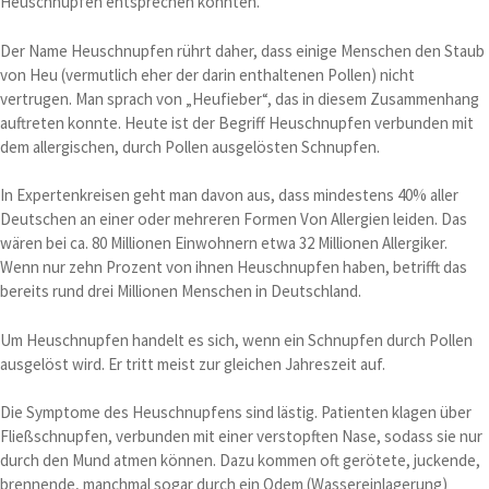
Heuschnupfen entsprechen könnten.
Der Name Heuschnupfen rührt daher, dass einige Menschen den Staub
von Heu (vermutlich eher der darin enthaltenen Pollen) nicht
vertrugen. Man sprach von „Heufieber“, das in diesem Zusammenhang
auftreten konnte. Heute ist der Begriff Heuschnupfen verbunden mit
dem allergischen, durch Pollen ausgelösten Schnupfen.
In Expertenkreisen geht man davon aus, dass mindestens 40% aller
Deutschen an einer oder mehreren Formen Von Allergien leiden. Das
wären bei ca. 80 Millionen Einwohnern etwa 32 Millionen Allergiker.
Wenn nur zehn Prozent von ihnen Heuschnupfen haben, betrifft das
bereits rund drei Millionen Menschen in Deutschland.
Um Heuschnupfen handelt es sich, wenn ein Schnupfen durch Pollen
ausgelöst wird. Er tritt meist zur gleichen Jahreszeit auf.
Die Symptome des Heuschnupfens sind lästig. Patienten klagen über
Fließschnupfen, verbunden mit einer verstopften Nase, sodass sie nur
durch den Mund atmen können. Dazu kommen oft gerötete, juckende,
brennende, manchmal sogar durch ein Odem (Wassereinlagerung)