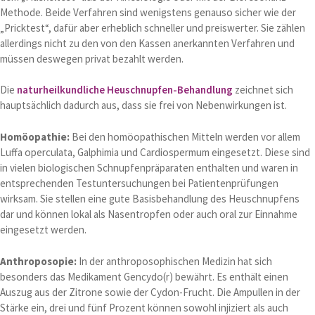
Methode. Beide Verfahren sind wenigstens genauso sicher wie der
„Pricktest“, dafür aber erheblich schneller und preiswerter. Sie zählen
allerdings nicht zu den von den Kassen anerkannten Verfahren und
müssen deswegen privat bezahlt werden.
Die
naturheilkundliche Heuschnupfen-Behandlung
zeichnet sich
hauptsächlich dadurch aus, dass sie frei von Nebenwirkungen ist.
Homöopathie:
Bei den homöopathischen Mitteln werden vor allem
Luffa operculata, Galphimia und Cardiospermum eingesetzt. Diese sind
in vielen biologischen Schnupfenpräparaten enthalten und waren in
entsprechenden Testuntersuchungen bei Patientenprüfungen
wirksam. Sie stellen eine gute Basisbehandlung des Heuschnupfens
dar und können lokal als Nasentropfen oder auch oral zur Einnahme
eingesetzt werden.
Anthroposopie:
In der anthroposophischen Medizin hat sich
besonders das Medikament Gencydo(r) bewährt. Es enthält einen
Auszug aus der Zitrone sowie der Cydon-Frucht. Die Ampullen in der
Stärke ein, drei und fünf Prozent können sowohl injiziert als auch