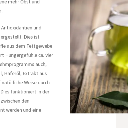
sene mehr Obst und
n.
 Antioxidantien und
rgestellt. Dies ist
offe aus dem Fettgewebe
rt Hungergefühle ca. vier
bnehmprogramms auch,
l, Haferöl, Extrakt aus
 natürliche Weise durch
ies funktioniert in der
l zwischen den
nt werden und eine