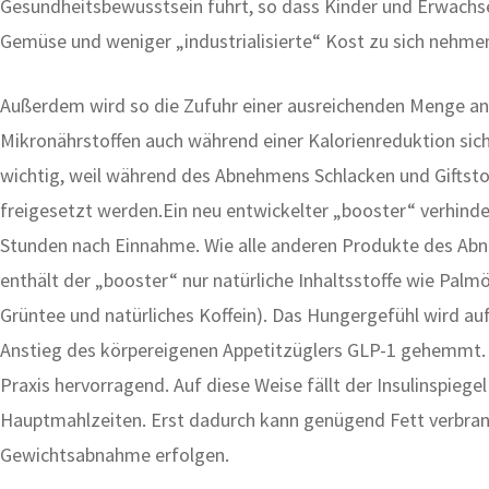
Gesundheitsbewusstsein führt, so dass Kinder und Erwach
Gemüse und weniger „industrialisierte“ Kost zu sich nehme
Außerdem wird so die Zufuhr einer ausreichenden Menge an
Mikronährstoffen auch während einer Kalorienreduktion siche
wichtig, weil während des Abnehmens Schlacken und Giftst
freigesetzt werden.Ein neu entwickelter „booster“ verhinde
Stunden nach Einnahme. Wie alle anderen Produkte des A
enthält der „booster“ nur natürliche Inhaltsstoffe wie Palmö
Grüntee und natürliches Koffein). Das Hungergefühl wird auf
Anstieg des körpereigenen Appetitzüglers GLP-1 gehemmt. D
Praxis hervorragend. Auf diese Weise fällt der Insulinspiege
Hauptmahlzeiten. Erst dadurch kann genügend Fett verbran
Gewichtsabnahme erfolgen.