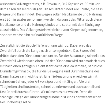
wirksamen Vulkangesteins, z.B. Froximun, 3×2 Kapseln ca. 30 min vor
dem Essen auf leeren Magen. Dieses Mittel bindet alle Stoffe, die es in
Magen und Darm findet. Deswegen sollen Medikamente und Nahrung
erst 30 min später genommen werden, da sonst das Mittel auch diese
Medikamente und die Nahrung bindet und später mit dem Stuhlgang
ausscheidet. Das Vulkangestein wird nicht vom Körper aufgenommen,
sondern verlässt ihn auf natürlichem Wege.
Zusätzlich ist die Bauch-Tiefenatmung wichtig. Dabei wird das
Zwerchfell durch die Lunge nach unten gedrückt. Das Zwerchfell
drückt dann den Dünndarm nach unten. Bei der Ausatmung schnellt das
Zwerchfell wieder nach oben und der Dünndarm wird automatisch auch
mit nach oben gezogen. Es entsteht damit eine dauerhafte, natürliche
Dünndarmgymnastik, die für die Bewegung und Durchmischung des
Darminhaltes sehr wichtig ist. Eine Tiefenatmung erreichen wir mit
schnellem Gehen, jeder Art von Sport und mit Singen. Alle drei
Tätigkeiten sind kostenlos, schnell zu erlernen und auch schnell und
fast überall durchzuführen. Wir müssen es nur wollen. Denn die
ständige Pflege der Dünndarmgesundheit ist eines der wesentlichen
Gesundheitsgesetze.