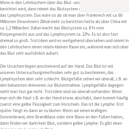
Wenn in den Lehrbüchern über das Blut- und das Lymphsystem
berichtet wird, dann nimmt das Blutsystem ca. 20mal mehr Raum ein als
das Lymphsystem. Das wäre so als ob man über Frankreich mit ca. 60
Millionen Einwohnern 20mal mehr zu berichten hätte als über China mit
ca. 1,2 Milliarden. Dabei macht das Blutsystem ca. 8 % vom
Körpergewicht aus und das Lymphsystem ca. 22%. Es ist also fast
dreimal so groß. Trotzdem wird es weitgehend übersehen und nimmt in
den Lehrbüchern einen relativ kleinen Raum ein, während man sich über
das Blut sehr ausführlich äußert.
Die Ursachen liegen anscheinend auf der Hand. Das Blut ist mit
unseren Untersuchungsmethoden sehr gut zu bestimmen, das
Lymphsystem aber sehr schlecht. Blutgefäße sehen wir überall, z.B. an
den bekannten Armvenen zur Blutentnahme. Lymphgefäße dagegen
sieht man fast gar nicht. Trotzdem sind sie überall vorhanden. Wenn
man sich die Haut z.B. an der Hand etwas abschabt, dann kommt häufig
zuerst eine gelbe Flüssigkeit zum Vorschein. Das ist die Lymphe. Erst
später fängt es dann an zu bluten. Wenn wir einen kräftigen
Sonnenbrand, eine Brandblase oder eine Blase an den Füßen haben,
dann finden wir darin kein Blut, sondern gelbe Lymphe. Es gibt eben