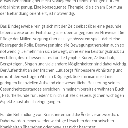
etwas Behandlung der meist vorliegenden Darmstörungen nützen
dabei nicht genug. Eine konsequente Therapie, die sich am Optimum
der Behandlung orientiert, ist notwendig.
Das Bindegewebe reinigt sich mit der Zeit selbst über eine gesunde
Lebensweise unter Einhaltung aller oben angegebenen Hinweise. Die
Pflege der Müllentsorgung über das Lymphsystem spielt dabei eine
überragende Rolle. Deswegen sind alle Bewegungstherapien auch so
notwendig. Je mehr man sich bewegt, ohne einem Leistungsdruck zu
verfallen, desto besser ist es für die Lymphe. Kuren, Aktivurlaub,
Bergsteigen, Singen und viele andere Möglichkeiten sind dabei wichtig.
Der Aufenthalt an der frischen Luft sorgt für bessere Abhärtung und
erhöht den wichtigen Vitamin D-Spiegel. So kann man meist mit
geringem finanziellen Aufwand eine wesentliche Besserung seines
Gesundheitszustandes erreichen. In meinem bereits erwähnten Buch
„Naturheilkunde für Jeden“ bin ich auf alle diesbezüglichen wichtigen
Aspekte ausführlich eingegangen.
Für die Behandlung von Krankheiten sind die Ärzte verantwortlich.
Dabei werden immer wieder wichtige Ursachen der chronischen
Krankheiten übersehen oder bewusst nicht beachtet.