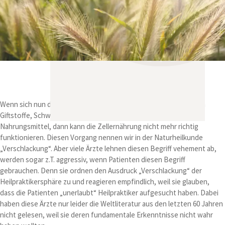
Wenn sich nun dieser Filter im Laufe der Jahre zusetzt, z.B. durch
Giftstoffe, Schwermetalle, Medikamente oder unpassende
Nahrungsmittel, dann kann die Zellernährung nicht mehr richtig
funktionieren. Diesen Vorgang nennen wir in der Naturheilkunde
„Verschlackung“. Aber viele Ärzte lehnen diesen Begriff vehement ab,
werden sogar z.T. aggressiv, wenn Patienten diesen Begriff
gebrauchen. Denn sie ordnen den Ausdruck „Verschlackung“ der
Heilpraktikersphäre zu und reagieren empfindlich, weil sie glauben,
dass die Patienten „unerlaubt“ Heilpraktiker aufgesucht haben. Dabei
haben diese Ärzte nur leider die Weltliteratur aus den letzten 60 Jahren
nicht gelesen, weil sie deren fundamentale Erkenntnisse nicht wahr