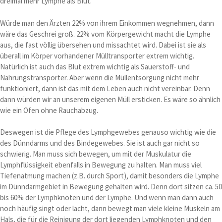
dreimal mehr Lymphe als Blut.
Würde man den Ärzten 22% von ihrem Einkommen wegnehmen, dann
wäre das Geschrei groß. 22% vom Körpergewicht macht die Lymphe
aus, die fast völlig übersehen und missachtet wird. Dabei ist sie als
überall im Körper vorhandener Mülltransporter extrem wichtig.
Natürlich ist auch das Blut extrem wichtig als Sauerstoff- und
Nahrungstransporter. Aber wenn die Müllentsorgung nicht mehr
funktioniert, dann ist das mit dem Leben auch nicht vereinbar. Denn
dann würden wir an unserem eigenen Müll ersticken. Es wäre so ähnlich
wie ein Ofen ohne Rauchabzug.
Deswegen ist die Pflege des Lymphgewebes genauso wichtig wie die
des Dünndarms und des Bindegewebes. Sie ist auch gar nicht so
schwierig. Man muss sich bewegen, um mit der Muskulatur die
Lymphflüssigkeit ebenfalls in Bewegung zu halten. Man muss viel
Tiefenatmung machen (z.B. durch Sport), damit besonders die Lymphe
im Dünndarmgebiet in Bewegung gehalten wird. Denn dort sitzen ca. 50
bis 60% der Lymphknoten und der Lymphe. Und wenn man dann auch
noch häufig singt oder lacht, dann bewegt man viele kleine Muskeln am
Hals, die für die Reinigung der dort liegenden Lymphknoten und den