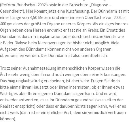
(Reform-Rundschau 2002 sowie in der Broschüre „Diagnose –
Gesundheit“). Hier kommt jetzt eine Kurzfassung. Der Dünndarm ist mit
einer Länge von 4,50 Metern und einer inneren Oberfläche von 200 bis
400 qm eines der größten Organe unseres Körpers. Als einziges inneres
Organ neben dem Herzen erkrankt er fast nie an Krebs. Ein Ersatz des
Dünndarms durch Transplantation oder durch technische Geräte wie
z.B. der Dialyse beim Nierenversagen ist bisher nicht möglich. Viele
Aufgaben des Dünndarms können nicht von anderen Organen
übernommen werden. Der Dünndarm ist also unentbehrlich.
Trotz seiner Ausnahmestellung im menschlichen Körper wissen die
Ärzte sehr wenig über ihn und noch weniger über seine Erkrankungen.
Das mag unglaubwürdig erscheinen, ist aber wahr. Fragen Sie doch
bitte einmal ihren Hausarzt oder ihren Internisten, ob er Ihnen etwas
Wichtiges über Ihren eigenen Dünndarm sagen kann. Und er wird
entweder antworten, dass Ihr Dünndarm gesund sei (was selten der
Realität entspricht) oder dass er darüber nichts sagen kann, weil er es
nicht weiß (dann ist er ein ehrlicher Arzt, dem sie vermutlich vertrauen
können).