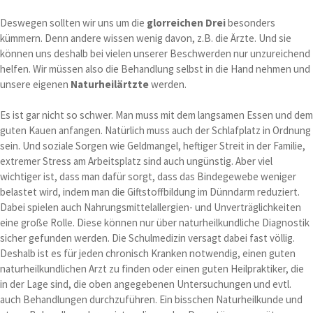
Deswegen sollten wir uns um die
glorreichen Drei
besonders
kümmern. Denn andere wissen wenig davon, z.B. die Ärzte. Und sie
können uns deshalb bei vielen unserer Beschwerden nur unzureichend
helfen. Wir müssen also die Behandlung selbst in die Hand nehmen und
unsere eigenen
Naturheilärtzte
werden.
Es ist gar nicht so schwer. Man muss mit dem langsamen Essen und dem
guten Kauen anfangen. Natürlich muss auch der Schlafplatz in Ordnung
sein. Und soziale Sorgen wie Geldmangel, heftiger Streit in der Familie,
extremer Stress am Arbeitsplatz sind auch ungünstig. Aber viel
wichtiger ist, dass man dafür sorgt, dass das Bindegewebe weniger
belastet wird, indem man die Giftstoffbildung im Dünndarm reduziert.
Dabei spielen auch Nahrungsmittelallergien- und Unverträglichkeiten
eine große Rolle. Diese können nur über naturheilkundliche Diagnostik
sicher gefunden werden. Die Schulmedizin versagt dabei fast völlig.
Deshalb ist es für jeden chronisch Kranken notwendig, einen guten
naturheilkundlichen Arzt zu finden oder einen guten Heilpraktiker, die
in der Lage sind, die oben angegebenen Untersuchungen und evtl.
auch Behandlungen durchzuführen. Ein bisschen Naturheilkunde und