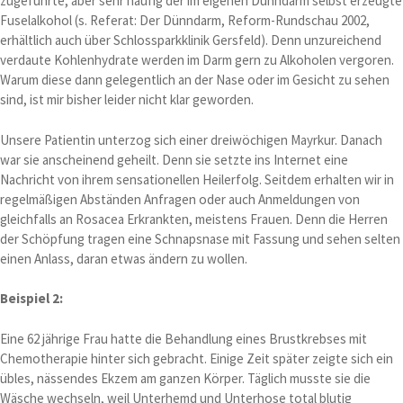
zugeführte, aber sehr häufig der im eigenen Dünndarm selbst erzeugte
Fuselalkohol (s. Referat: Der Dünndarm, Reform-Rundschau 2002,
erhältlich auch über Schlossparkklinik Gersfeld). Denn unzureichend
verdaute Kohlenhydrate werden im Darm gern zu Alkoholen vergoren.
Warum diese dann gelegentlich an der Nase oder im Gesicht zu sehen
sind, ist mir bisher leider nicht klar geworden.
Unsere Patientin unterzog sich einer dreiwöchigen Mayrkur. Danach
war sie anscheinend geheilt. Denn sie setzte ins Internet eine
Nachricht von ihrem sensationellen Heilerfolg. Seitdem erhalten wir in
regelmäßigen Abständen Anfragen oder auch Anmeldungen von
gleichfalls an Rosacea Erkrankten, meistens Frauen. Denn die Herren
der Schöpfung tragen eine Schnapsnase mit Fassung und sehen selten
einen Anlass, daran etwas ändern zu wollen.
Beispiel 2:
Eine 62 jährige Frau hatte die Behandlung eines Brustkrebses mit
Chemotherapie hinter sich gebracht. Einige Zeit später zeigte sich ein
übles, nässendes Ekzem am ganzen Körper. Täglich musste sie die
Wäsche wechseln, weil Unterhemd und Unterhose total blutig