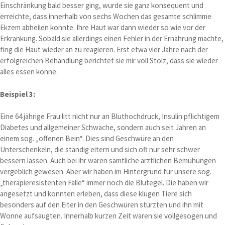
Einschränkung bald besser ging, wurde sie ganz konsequent und
erreichte, dass innerhalb von sechs Wochen das gesamte schlimme
Ekzem abheilen konnte. Ihre Haut war dann wieder so wie vor der
Erkrankung. Sobald sie allerdings einen Fehler in der Ernährung machte,
fing die Haut wieder an zu reagieren. Erst etwa vier Jahre nach der
erfolgreichen Behandlung berichtet sie mir voll Stolz, dass sie wieder
alles essen könne.
Beispiel 3:
Eine 64 jährige Frau litt nicht nur an Bluthochdruck, Insulin pflichtigem
Diabetes und allgemeiner Schwäche, sondern auch seit Jahren an
einem sog. „offenen Bein“. Dies sind Geschwüre an den
Unterschenkeln, die ständig eitern und sich oft nur sehr schwer
bessern lassen. Auch bei ihr waren sämtliche ärztlichen Bemühungen
vergeblich gewesen. Aber wir haben im Hintergrund für unsere sog.
„therapieresistenten Fälle“ immer noch die Blutegel. Die haben wir
angesetzt und konnten erleben, dass diese klugen Tiere sich
besonders auf den Eiter in den Geschwüren stürzten und ihn mit
Wonne aufsaugten. Innerhalb kurzen Zeit waren sie vollgesogen und