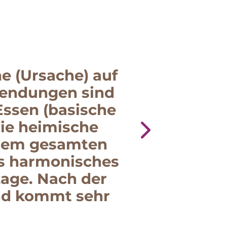
e (Ursache) auf
Ausgezeichn
wendungen sind
Behandl
Essen (basische
zahlreichen
die heimische
vermittelte
 dem gesamten
eines Traini
nes harmonisches
letztens habe
Lage. Nach der
nd kommt sehr